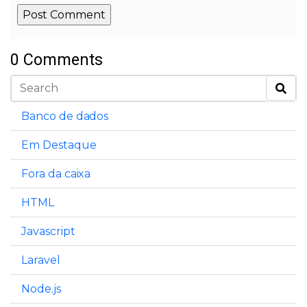
0 Comments
Alternative:
Banco de dados
Em Destaque
Fora da caixa
HTML
Javascript
Laravel
Node.js