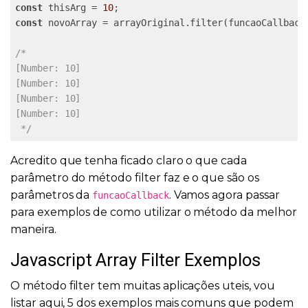
const
 thisArg = 
10
const
 novoArray = arrayOriginal.filter(funcaoCallback,
/*

[Number: 10]

[Number: 10]

[Number: 10]

[Number: 10]

 */
Acredito que tenha ficado claro o que cada
parâmetro do método filter faz e o que são os
parâmetros da
. Vamos agora passar
funcaoCallback
para exemplos de como utilizar o método da melhor
maneira.
Javascript Array Filter Exemplos
O método filter tem muitas aplicações uteis, vou
listar aqui, 5 dos exemplos mais comuns que podem