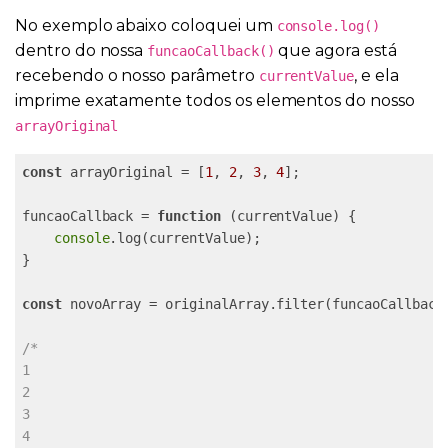
No exemplo abaixo coloquei um
console.log()
dentro do nossa
que agora está
funcaoCallback()
recebendo o nosso parâmetro
, e ela
currentValue
imprime exatamente todos os elementos do nosso
arrayOriginal
const
 arrayOriginal = [
1
, 
2
, 
3
, 
4
];

funcaoCallback = 
function
 (
currentValue
) 
{

console
.log(currentValue);

}

const
 novoArray = originalArray.filter(funcaoCallback)
/*

1

2

3

4
