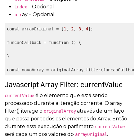
– Opcional
index
ay – Opcional
arr
const
 arrayOriginal = [
1
, 
2
, 
3
, 
4
];

funcaoCallback = 
function
 (
) 
{

}

const
 novoArray = originalArray.filter(funcaoCallback
Javascript Array Filter: currentValue
é o elemento que está sendo
currentValue
processado durante a iteração corrente. O array
filter() iterage o
através de um laço
originalArray
que passa por todos os elementos do Array. Então
durante essa execução o parâmetro
currentValue
será cada um dos valores do
.
arrayOriginal