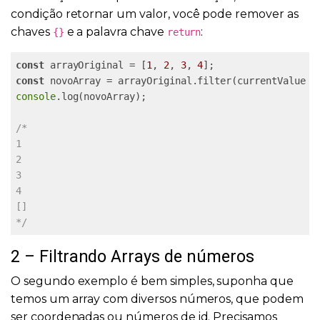
condição retornar um valor, você pode remover as
chaves
e a palavra chave
:
{}
return
const
 arrayOriginal = [
1
, 
2
, 
3
, 
4
const
 novoArray = arrayOriginal.filter(currentValue =
console
.log(novoArray);

/* 

1

2

3

4

[]

*/
2 – Filtrando Arrays de números
O segundo exemplo é bem simples, suponha que
temos um array com diversos números, que podem
ser coordenadas ou números de id. Precisamos