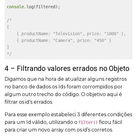
console
.log(filtered);

/*

[

    { productName: "Television", price: "1000" },

    { productName: "Camera", price: "450" }

]

*/
4 – Filtrando valores errados no Objeto
Digamos que na hora de atualizar alguns registros
no banco de dados os Ids foram corrompidos por
algum outro trecho do código. O objetivo aqui é
filtrar os id’s errados.
Para esse exemplo estabeleci 3 diferentes condições
para um Id válido, utilizando o
ficou fácil
filter()
para criar um novo array com os id’s corretos.