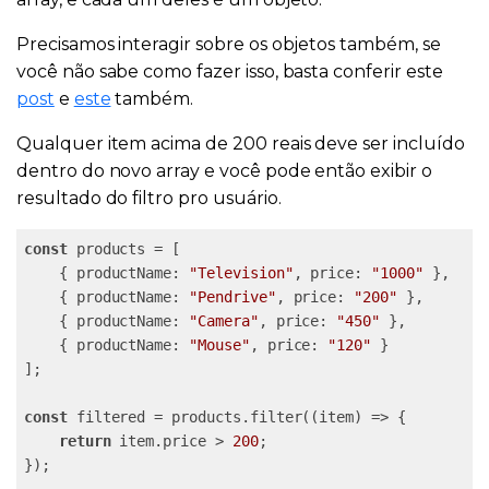
Precisamos interagir sobre os objetos também, se
você não sabe como fazer isso, basta conferir este
post
e
este
também.
Qualquer item acima de 200 reais deve ser incluído
dentro do novo array e você pode então exibir o
resultado do filtro pro usuário.
const
 products = [

    { productName: 
"Television"
, price: 
"1000"
 },

    { productName: 
"Pendrive"
, price: 
"200"
 },

    { productName: 
"Camera"
, price: 
"450"
 },

    { productName: 
"Mouse"
, price: 
"120"
 }

];

const
 filtered = products.filter((item) => {

return
 item.price > 
200
;

});
