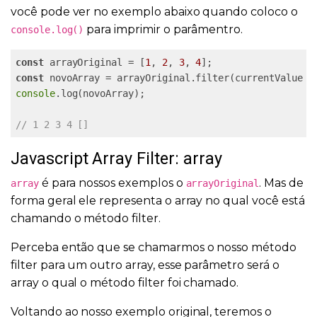
você pode ver no exemplo abaixo quando coloco o
para imprimir o parâmentro.
console.log()
const
 arrayOriginal = [
1
, 
2
, 
3
, 
4
const
 novoArray = arrayOriginal.filter(currentValue =
console
.log(novoArray); 

// 1 2 3 4 []
Javascript Array Filter: array
é para nossos exemplos o
. Mas de
array
arrayOriginal
forma geral ele representa o array no qual você está
chamando o método filter.
Perceba então que se chamarmos o nosso método
filter para um outro array, esse parâmetro será o
array o qual o método filter foi chamado.
Voltando ao nosso exemplo original, teremos o