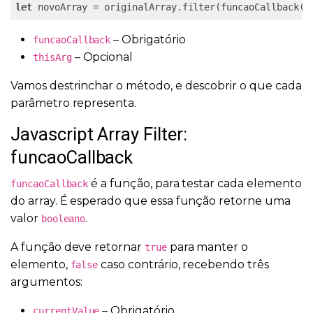
let
 novoArray = originalArray.filter(funcaoCallback(c
– Obrigatório
funcaoCallback
– Opcional
thisArg
Vamos destrinchar o método, e descobrir o que cada
parâmetro representa.
Javascript Array Filter:
funcaoCallback
é a função, para testar cada elemento
funcaoCallback
do array. É esperado que essa função retorne uma
valor
.
booleano
A função deve retornar
para manter o
true
elemento,
caso contrário, recebendo três
false
argumentos:
– Obrigatório
currentValue