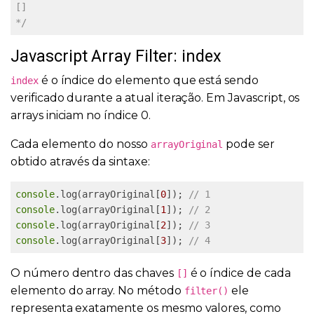
[]

*/
Javascript Array Filter: index
é o índice do elemento que está sendo
index
verificado durante a atual iteração. Em Javascript, os
arrays iniciam no índice 0.
Cada elemento do nosso
pode ser
arrayOriginal
obtido através da sintaxe:
console
.log(arrayOriginal[
0
]); 
// 1
console
.log(arrayOriginal[
1
]); 
// 2
console
.log(arrayOriginal[
2
]); 
// 3
console
.log(arrayOriginal[
3
]); 
// 4
O número dentro das chaves
é o índice de cada
[]
elemento do array. No método
ele
filter()
representa exatamente os mesmo valores, como