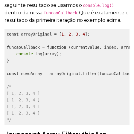
seguinte resultado se usarmos o
console.log()
dentro da nossa
. Que é exatamente o
funcaoCallback
resultado da primeira iteração no exemplo acima.
const
 arrayOriginal = [
1
, 
2
, 
3
, 
4
];

funcaoCallback = 
function
 (
currentValue, index, array
console
.log(array);

}

const
 novoArray = arrayOriginal.filter(funcaoCallback)
/*

[ 1, 2, 3, 4 ]

[ 1, 2, 3, 4 ]

[ 1, 2, 3, 4 ]

[ 1, 2, 3, 4 ]

*/