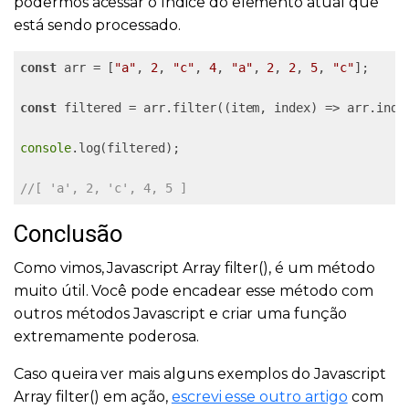
podermos acessar o índice do elemento atual que
está sendo processado.
const
 arr = [
"a"
, 
2
, 
"c"
, 
4
, 
"a"
, 
2
, 
2
, 
5
, 
"c"
];

const
 filtered = arr.filter((item, index) => arr.index
console
.log(filtered);

//[ 'a', 2, 'c', 4, 5 ]
Conclusão
Como vimos, Javascript Array filter(), é um método
muito útil. Você pode encadear esse método com
outros métodos Javascript e criar uma função
extremamente poderosa.
Caso queira ver mais alguns exemplos do Javascript
Array filter() em ação,
escrevi esse outro artigo
com