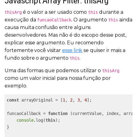
Javascript Array Filter: thisArg
é o valor a ser usado como
durante a
thisArg
this
execução da
. O argumento
ainda
funcaoCallback
this
causa muita confusão entre alguns
desenvolvedores. Mas não é do escopo desse post,
explicar esse argumento. Eu recomendo
fortemente você visitar
esse link
se quiser ir mais a
fundo sobre o argumento
.
this
Uma das formas que podemos utilizar o
thisArg
como um valor inicial para nossa função por
exemplo.
const
 arrayOriginal = [
1
, 
2
, 
3
, 
4
];

funcaoCallback = 
function
 (
currentValue, index, array
console
.log(
this
);

}
