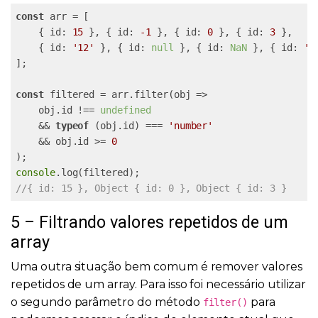
const
 arr = [

    { id: 
15
 }, { id: 
-1
 }, { id: 
0
 }, { id: 
3
 },

    { id: 
'12'
 }, { id: 
null
 }, { id: 
NaN
 }, { id: 
'u
];

const
 filtered = arr.filter(obj =>

    obj.id !== 
undefined
    && 
typeof
 (obj.id) === 
'number'
    && obj.id >= 
0
console
//{ id: 15 }, Object { id: 0 }, Object { id: 3 }
5 – Filtrando valores repetidos de um
array
Uma outra situação bem comum é remover valores
repetidos de um array. Para isso foi necessário utilizar
o segundo parâmetro do método
para
filter()