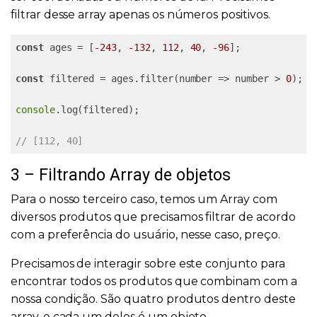
filtrar desse array apenas os números positivos.
const
 ages = [
-243
, 
-132
, 
112
, 
40
, 
-96
];

const
 filtered = ages.filter(number => number > 
0
);

console
.log(filtered);

// [112, 40]
3 – Filtrando Array de objetos
Para o nosso terceiro caso, temos um Array com
diversos produtos que precisamos filtrar de acordo
com a preferência do usuário, nesse caso, preço.
Precisamos de interagir sobre este conjunto para
encontrar todos os produtos que combinam com a
nossa condição. São quatro produtos dentro deste
array, e cada um deles é um objeto.