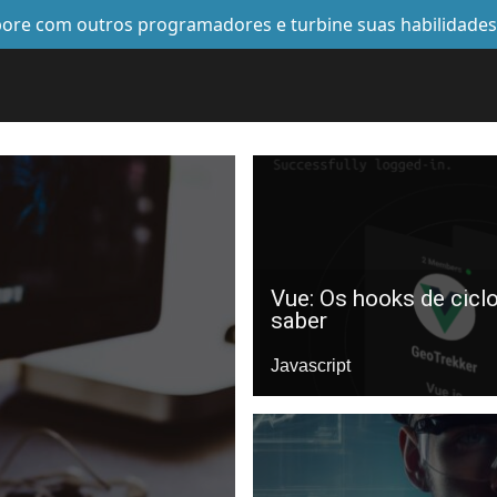
abore com outros programadores e turbine suas habilidade
Vue: Os hooks de ciclo
saber
Javascript