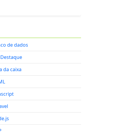
co de dados
 Destaque
a da caixa
ML
ascript
avel
e.js
P