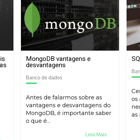
is
MongoDB vantagens e
SQ
ças
desvantagens
Ban
Banco de dados
Ce
Antes de falarmos sobre as
os
vantagens e desvantagens do
ne
MongoDB, é importante saber
as
o que é…
Leia Mais