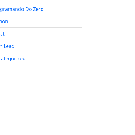
ogramando Do Zero
hon
ct
h Lead
ategorized