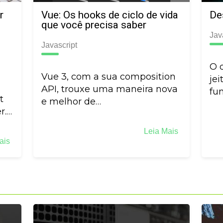
r
Vue: Os hooks de ciclo de vida
De
que você precisa saber
Jav
Javascript
O 
Vue 3, com a sua composition
jei
API, trouxe uma maneira nova
fun
t
e melhor de…
r.…
Leia Mais
ais