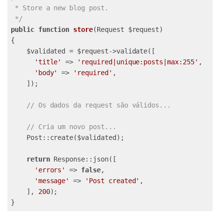
 * Store a new blog post.

 */
public
function
store
(Request $request)
{

    $validated = $request->validate([

'title'
 => 
'required|unique:posts|max:255'
,

'body'
 => 
'required'
,

    ]);

// Os dados da request são válidos...
// Cria um novo post...
    Post::create($validated);

return
 Response::json([

'errors'
 => 
false
,

'message'
 => 
'Post created'
,

    ], 
200
);

}