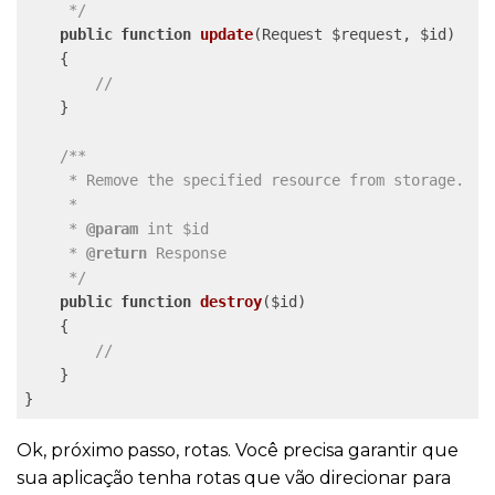
     */
public
function
update
(Request $request, $id)
{

//
    }

/**

     * Remove the specified resource from storage.

     *

     * 
@param
 int $id

     * 
@return
 Response

     */
public
function
destroy
($id)
{

//
    }

}
Ok, próximo passo, rotas. Você precisa garantir que
sua aplicação tenha rotas que vão direcionar para