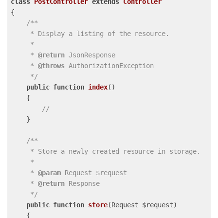
class
PostController
extends
Controller
{

/**

     * Display a listing of the resource.

     *

     * 
@return
 JsonResponse

     * 
@throws
 AuthorizationException

     */
public
function
index
()
{

//
    }

/**

     * Store a newly created resource in storage.

     *

     * 
@param
 Request $request

     * 
@return
 Response

     */
public
function
store
(Request $request)
{
