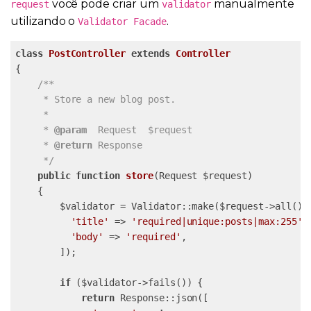
você pode criar um
manualmente
request
validator
utilizando o
.
Validator Facade
class
PostController
extends
Controller
{

/**

     * Store a new blog post.

     *

     * 
@param
  Request  $request

     * 
@return
 Response

     */
public
function
store
(Request $request)
{

        $validator = Validator::make($request->all(), 
'title'
 => 
'required|unique:posts|max:255'
,

'body'
 => 
'required'
,

        ]);

if
 ($validator->fails()) {

return
 Response::json([
