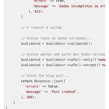
'errors'
 => 
true
,

'message'
 => 
'Dados incompletos ou erra
            ], 
422
);

        }

// A request é valida
// Acessa todos os dados validados...
        $validated = $validator->validated();

// Acessa apenas uma parte dos dados validado
        $validated = $validator->safe()->only([
'name'
        $validated = $validator->safe()->except([
'nam
// Store the blog post...
return
 Response::json([

'errors'
 => 
false
,

'message'
 => 
'Post created'
,

        ], 
200
);

    }

}