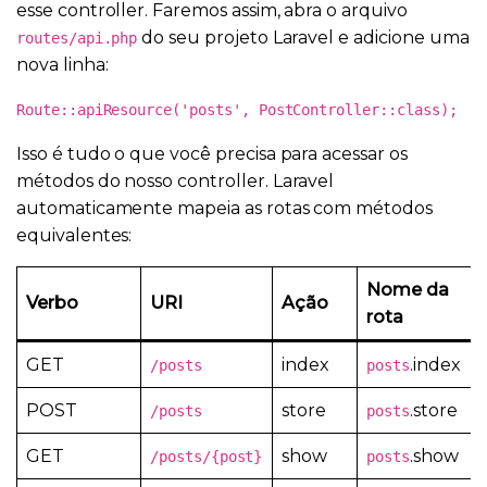
esse controller. Faremos assim, abra o arquivo
do seu projeto Laravel e adicione uma
routes/api.php
nova linha:
Route::apiResource('posts', PostController::class);
Isso é tudo o que você precisa para acessar os
métodos do nosso controller. Laravel
automaticamente mapeia as rotas com métodos
equivalentes:
Nome da
Verbo
URI
Ação
rota
GET
index
.index
/posts
posts
POST
store
.store
/posts
posts
GET
show
.show
/posts/{post}
posts