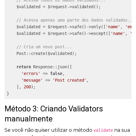
    $validated = $request->validated();

// Acessa apenas uma parte dos dados validados...
    $validated = $request->safe()->only([
'name'
, 
'ema
    $validated = $request->safe()->except([
'name'
, 
'e
// Cria um novo post...
    Post::create($validated);

return
 Response::json([

'errors'
 => 
false
,

'message'
 => 
'Post created'
,

    ], 
200
);

}
Método 3: Criando Validators
manualmente
Se você não quiser utilizar o método
na sua
validate