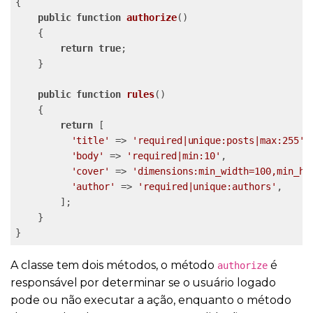
{

public
function
authorize
()
{

return
true
;

    }

public
function
rules
()
{

return
 [

'title'
 => 
'required|unique:posts|max:255'
,

'body'
 => 
'required|min:10'
,

'cover'
 => 
'dimensions:min_width=100,min_he
'author'
 => 
'required|unique:authors'
,

        ];

    }

}
A classe tem dois métodos, o método
é
authorize
responsável por determinar se o usuário logado
pode ou não executar a ação, enquanto o método