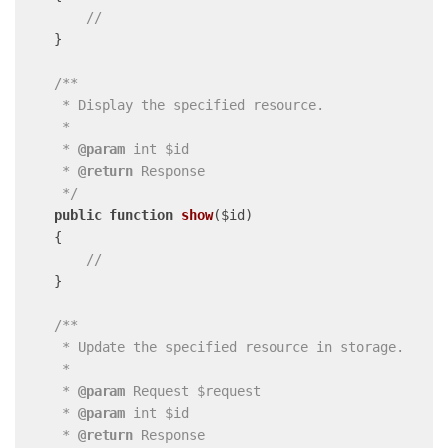
//
    }

/**

     * Display the specified resource.

     *

     * 
@param
 int $id

     * 
@return
 Response

     */
public
function
show
($id)
{

//
    }

/**

     * Update the specified resource in storage.

     *

     * 
@param
 Request $request

     * 
@param
 int $id

     * 
@return
 Response
