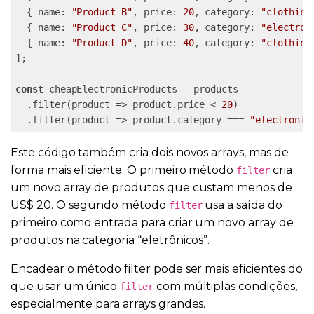
  { name: 
"Product B"
, price: 
20
, category: 
"clothing
  { name: 
"Product C"
, price: 
30
, category: 
"electron
  { name: 
"Product D"
, price: 
40
, category: 
"clothing
];

const
 cheapElectronicProducts = products

  .filter(product => product.price < 
20
)

  .filter(product => product.category === 
"electronic
Este código também cria dois novos arrays, mas de
forma mais eficiente. O primeiro método
cria
filter
um novo array de produtos que custam menos de
US$ 20. O segundo método
usa a saída do
filter
primeiro como entrada para criar um novo array de
produtos na categoria “eletrônicos”.
Encadear o método filter pode ser mais eficientes do
que usar um único
com múltiplas condições,
filter
especialmente para arrays grandes.