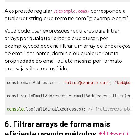
A expressão regular
corresponde a
/@example.com$/
qualquer string que termine com “@example.com”.
Você pode usar expressões regulares para filtrar
arrays por qualquer critério que quiser, por
exemplo, você poderia filtrar um array de endereços
de email por nome, domínio ou qualquer outra
propriedade do email ou até mesmo por formato
que seja válido ou inválido:
const
 emailAddresses = [
"alice@example.com"
, 
"bob@exa
const
 validEmailAddresses = emailAddresses.filter(ema
console
.log(validEmailAddresses); 
// ["alice@example.
6. Filtrar arrays de forma mais
eficiente usando métodos
filter()