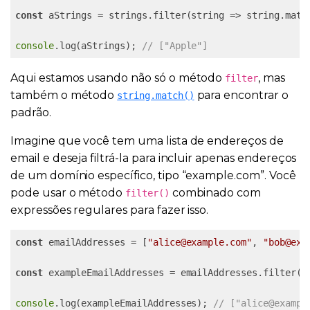
const
 aStrings = strings.filter(string => string.matc
console
.log(aStrings); 
// ["Apple"]
Aqui estamos usando não só o método
, mas
filter
também o método
para encontrar o
string.match()
padrão.
Imagine que você tem uma lista de endereços de
email e deseja filtrá-la para incluir apenas endereços
de um domínio específico, tipo “example.com”. Você
pode usar o método
combinado com
filter()
expressões regulares para fazer isso.
const
 emailAddresses = [
"alice@example.com"
, 
"bob@exa
const
 exampleEmailAddresses = emailAddresses.filter(e
console
.log(exampleEmailAddresses); 
// ["alice@exampl