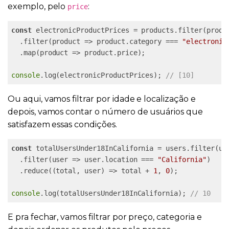
exemplo, pelo
:
price
const
 electronicProductPrices = products.filter(produ
  .filter(product => product.category === 
"electronic
  .map(product => product.price);

console
.log(electronicProductPrices); 
// [10]
Ou aqui, vamos filtrar por idade e localização e
depois, vamos contar o número de usuários que
satisfazem essas condições.
const
 totalUsersUnder18InCalifornia = users.filter(us
  .filter(user => user.location === 
"California"
)

  .reduce((total, user) => total + 
1
, 
0
);

console
.log(totalUsersUnder18InCalifornia); 
// 10
E pra fechar, vamos filtrar por preço, categoria e