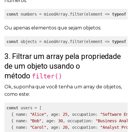
números:
const
 numbers = mixedArray.filter(element => 
typeof
 e
Ou apenas elementos que sejam objetos:
const
 objects = mixedArray.filter(element => 
typeof
 e
3. Filtrar um array pela propriedade
de um objeto usando o
método
filter()
Ok, suponha que você tenha um array de objetos,
como este:
const
 users = [

  { name: 
"Alice"
, age: 
25
, occupation: 
"Software Eng
  { name: 
"Bob"
, age: 
30
, occupation: 
"Business Analy
  { name: 
"Carol"
, age: 
20
, occupation: 
"Analyst Prog