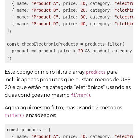
  { name: 
"Product A"
, price: 
10
, category: 
"electron
  { name: 
"Product B"
, price: 
20
, category: 
"clothing
  { name: 
"Product C"
, price: 
30
, category: 
"electron
  { name: 
"Product D"
, price: 
40
, category: 
"clothing
];

const
 cheapElectronicProducts = products.filter(

  product => product.price < 
20
 && product.category =
Este código primeiro filtra o array
para
products
incluir apenas produtos que custam menos de US$
20 e que estão na categoria “eletrônicos” usando as
duas condições no mesmo
.
filter()
Agora aqui mesmo filtro, mas usando 2 métodos
encadeados:
filter()
const
 products = [

  { name: 
"Product A"
, price: 
10
, category: 
"electron