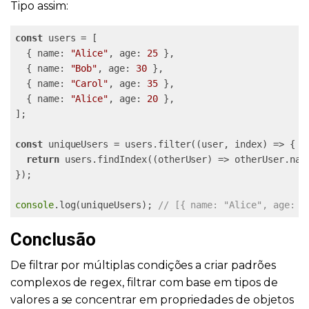
Tipo assim:
const
 users = [

  { name: 
"Alice"
, age: 
25
 },

  { name: 
"Bob"
, age: 
30
 },

  { name: 
"Carol"
, age: 
35
 },

  { name: 
"Alice"
, age: 
20
 },

];

const
 uniqueUsers = users.filter((user, index) => {

return
 users.findIndex((otherUser) => otherUser.name
});

console
.log(uniqueUsers); 
// [{ name: "Alice", age: 2
Conclusão
De filtrar por múltiplas condições a criar padrões
complexos de regex, filtrar com base em tipos de
valores a se concentrar em propriedades de objetos