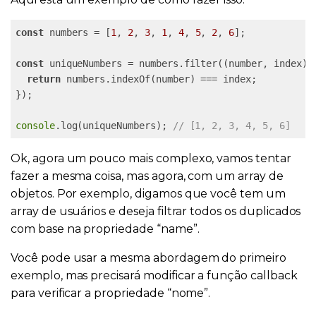
const
 numbers = [
1
, 
2
, 
3
, 
1
, 
4
, 
5
, 
2
, 
6
];

const
 uniqueNumbers = numbers.filter((number, index) =
return
 numbers.indexOf(number) === index;

});

console
.log(uniqueNumbers); 
// [1, 2, 3, 4, 5, 6]
Ok, agora um pouco mais complexo, vamos tentar
fazer a mesma coisa, mas agora, com um array de
objetos. Por exemplo, digamos que você tem um
array de usuários e deseja filtrar todos os duplicados
com base na propriedade “name”.
Você pode usar a mesma abordagem do primeiro
exemplo, mas precisará modificar a função callback
para verificar a propriedade “nome”.