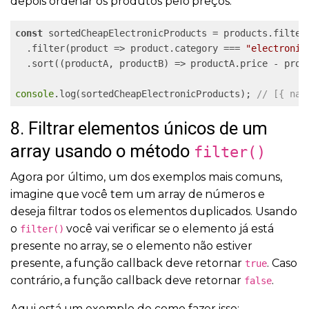
depois ordenar os produtos pelo preços.
const
 sortedCheapElectronicProducts = products.filter
  .filter(product => product.category === 
"electronic
  .sort((productA, productB) => productA.price - produ
console
.log(sortedCheapElectronicProducts); 
// [{ nam
8. Filtrar elementos únicos de um
array usando o método
filter()
Agora por último, um dos exemplos mais comuns,
imagine que você tem um array de números e
deseja filtrar todos os elementos duplicados. Usando
o
você vai verificar se o elemento já está
filter()
presente no array, se o elemento não estiver
presente, a função callback deve retornar
. Caso
true
contrário, a função callback deve retornar
.
false
Aqui está um exemplo de como fazer isso: