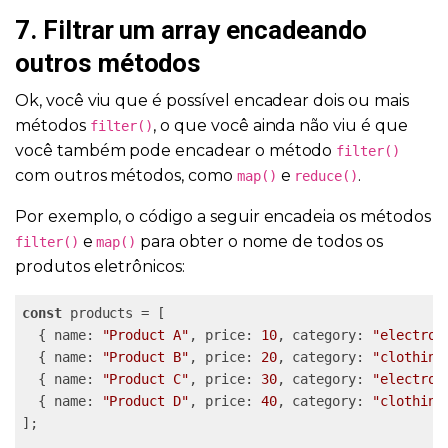
7. Filtrar um array encadeando
outros métodos
Ok, você viu que é possível encadear dois ou mais
métodos
, o que você ainda não viu é que
filter()
você também pode encadear o método
filter()
com outros métodos, como
e
.
map()
reduce()
Por exemplo, o código a seguir encadeia os métodos
e
para obter o nome de todos os
filter()
map()
produtos eletrônicos:
const
 products = [

  { name: 
"Product A"
, price: 
10
, category: 
"electron
  { name: 
"Product B"
, price: 
20
, category: 
"clothing
  { name: 
"Product C"
, price: 
30
, category: 
"electron
  { name: 
"Product D"
, price: 
40
, category: 
"clothing
];
