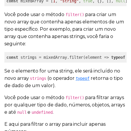
const
 mixedArray = [
1
, 
"string"
, 
true
, {}, [], 
null
];
Você pode usar o método
para criar um
filter()
novo array que contenha apenas elementos de um
tipo específico. Por exemplo, para criar um novo
array que contenha apenas strings, você faria o
seguinte:
const
 strings = mixedArray.filter(element => 
typeof
 e
Se o elemento for uma string, ele será incluído no
novo array
(o operador
retorna o tipo
strings
typeof
de dado de um valor).
Você pode usar o método
para filtrar arrays
filter()
por qualquer tipo de dado, números, objetos, arrays
e até
e
.
null
undefined
E aqui para filtrar o array para incluir apenas