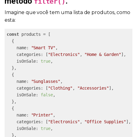
método
.
filter()
Imagine que você tem uma lista de produtos, como
esta:
const
 products = [

  {

    name: 
"Smart TV"
,

    categories: [
"Electronics"
, 
"Home & Garden"
],

    isOnSale: 
true
,

  },

  {

    name: 
"Sunglasses"
,

    categories: [
"Clothing"
, 
"Accessories"
],

    isOnSale: 
false
,

  },

  {

    name: 
"Printer"
,

    categories: [
"Electronics"
, 
"Office Supplies"
],

    isOnSale: 
true
,

  },
